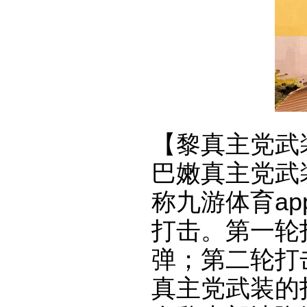
【黎真主党武
巴嫩真主党武
称九游体育a
打击。第一轮
弹；第二轮打
真主党武装的