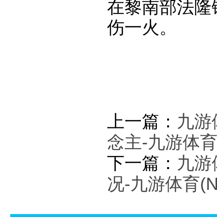
在黎南部法隆
伤一火。
上一篇：
九游
念主-九游体育(N
下一篇：
九游
况-九游体育(Ni