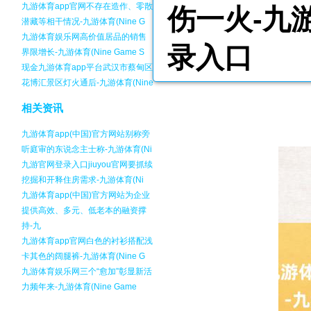
九游体育app官网不存在造作、零散
伤一火-九游体
潜藏等相干情况-九游体育(Nine G
九游体育娱乐网高价值居品的销售
录入口
界限增长-九游体育(Nine Game S
现金九游体育app平台武汉市蔡甸区
花博汇景区灯火通后-九游体育(Nine
相关资讯
九游体育app(中国)官方网站别称旁
听庭审的东说念主士称-九游体育(Ni
九游官网登录入口jiuyou官网要抓续
挖掘和开释住房需求-九游体育(Ni
九游体育app(中国)官方网站为企业
提供高效、多元、低老本的融资撑
持-九
九游体育app官网白色的衬衫搭配浅
卡其色的阔腿裤-九游体育(Nine G
九游体育娱乐网三个“愈加”彰显新活
力频年来-九游体育(Nine Game