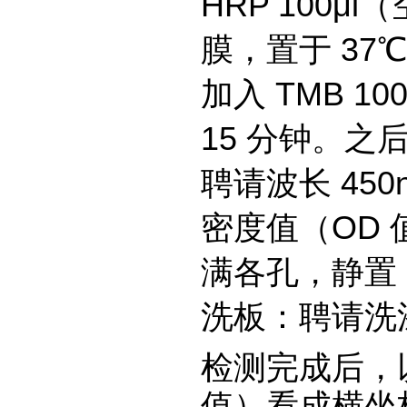
HRP 100
膜，置于 37℃
加入 TMB 
15 分钟。之
聘请波长 4
密度值（OD
满各孔，静置 
洗板：聘请洗涤
检测完成后，
值）看成横坐