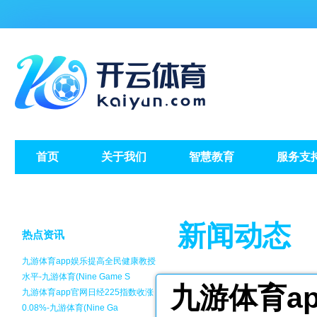
首页
关于我们
智慧教育
服务支
新闻动态
热点资讯
九游体育app娱乐提高全民健康教授
水平-九游体育(Nine Game S
九游体育app
九游体育app官网日经225指数收涨
0.08%-九游体育(Nine Ga