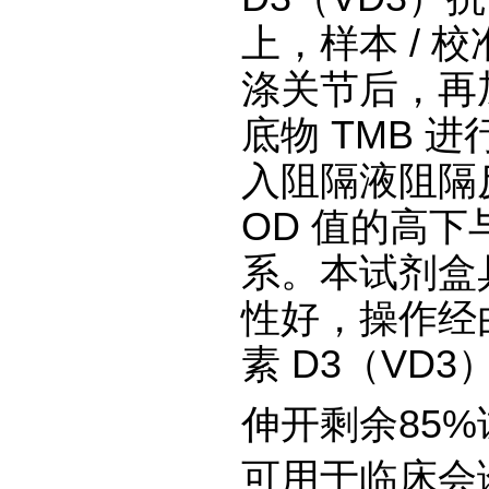
上，样本 / 校
涤关节后，再加
底物 TMB 
入阻隔液阻隔
OD 值的高下
系。本试剂盒
性好，操作经
素 D3（VD
伸开剩余85
可用于临床会