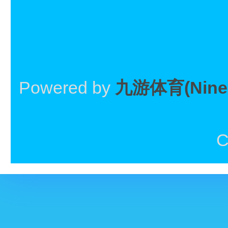
Powered by
九游体育(Nine
C