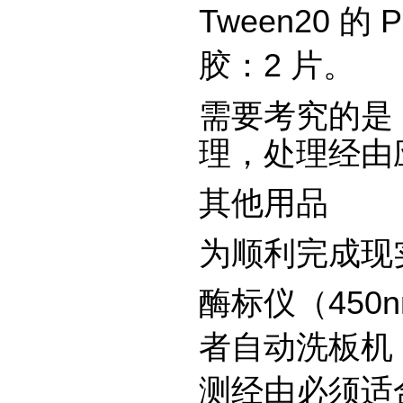
Tween20 
胶：2 片。
需要考究的是
理，处理经由
其他用品
为顺利完成现
酶标仪（450
者自动洗板机 
测经由必须适