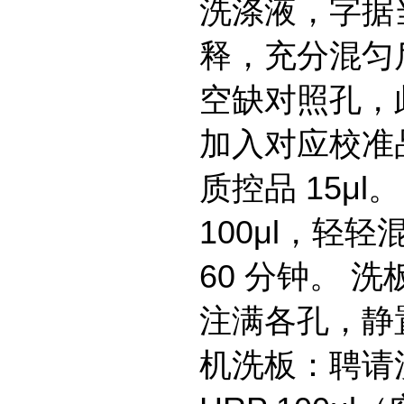
洗涤液，字据当
释，充分混匀
空缺对照孔，
加入对应校准
质控品 15μl。
100μl，轻
60 分钟。 
注满各孔，静置
机洗板：聘请洗