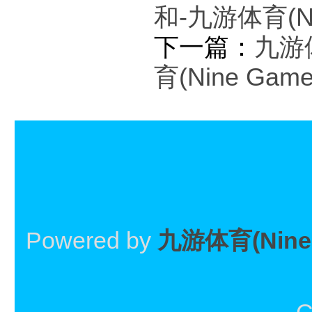
和-九游体育(Ni
下一篇：
九游
育(Nine Ga
Powered by
九游体育(Nine
C