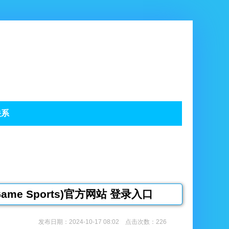
关系
e Sports)官方网站 登录入口
发布日期：2024-10-17 08:02 点击次数：226