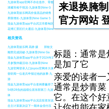
九游体育app官网不存在造作、零散
来退换腌制的技
潜藏等相干情况-九游体育(Nine G
九游体育娱乐网高价值居品的销售
官方网站 
界限增长-九游体育(Nine Game S
现金九游体育app平台武汉市蔡甸区
花博汇景区灯火通后-九游体育(Nine
相关资讯
九游体育娱乐网 高静 摄 郑钦文
标题：通常是
顺势完成回破-九游体育(Nine Ga
现金九游体育app平台并于2024年3
是加了它
月参预仲裁活动-九游体育(Nine
九游官网登录入口jiuyou官网本大侠
亲爱的读者一
曾听闻一位老兵申报过他的故事-九
游
通常是炒青菜
现金九游体育app平台老例赛赢得了
54胜28负的战绩位居东部第三-九游
它。在这个好
体
现金九游体育app平台况且投资东说
让你也能在家
念主计算新决议下一期本金偿付压