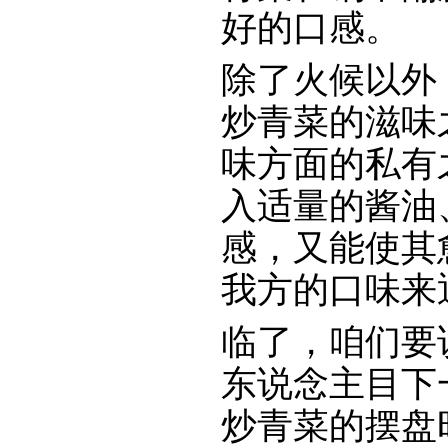
好的口感。
除了火候以外
炒青菜的滋味
味方面的私有
入适量的酱油
感，又能使其
我方的口味来
临了，咱们要
东说念主目下
炒青菜的摆盘