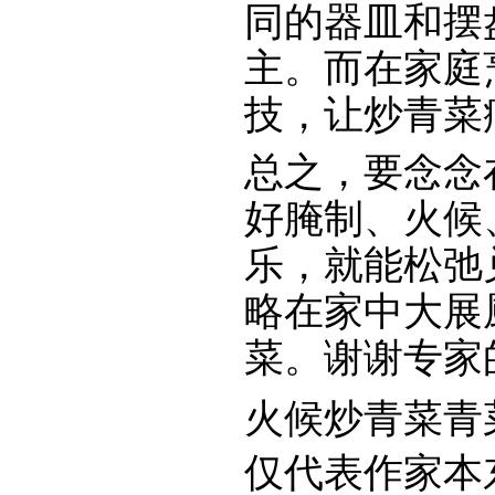
同的器皿和摆
主。而在家庭
技，让炒青菜
总之，要念念
好腌制、火候
乐，就能松弛
略在家中大展
菜。谢谢专家
火候炒青菜青
仅代表作家本