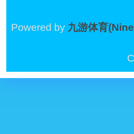
Powered by
九游体育(Nine
C