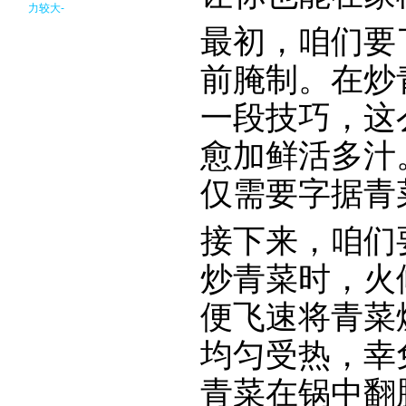
力较大-
最初，咱们要
前腌制。在炒
一段技巧，这
愈加鲜活多汁
仅需要字据青
接下来，咱们
炒青菜时，火
便飞速将青菜
均匀受热，幸
青菜在锅中翻