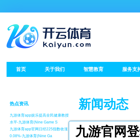
首页
关于我们
智慧教育
服务支
新闻动态
热点资讯
九游体育app娱乐提高全民健康教授
水平-九游体育(Nine Game S
九游官网登
九游体育app官网日经225指数收涨
0.08%-九游体育(Nine Ga