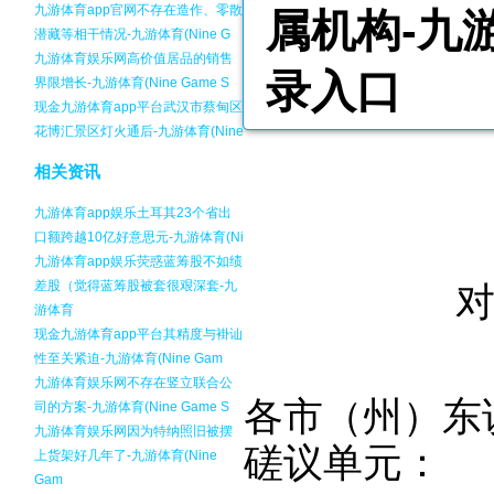
九游体育app官网不存在造作、零散
属机构-九游体
潜藏等相干情况-九游体育(Nine G
九游体育娱乐网高价值居品的销售
录入口
界限增长-九游体育(Nine Game S
现金九游体育app平台武汉市蔡甸区
花博汇景区灯火通后-九游体育(Nine
相关资讯
九游体育app娱乐土耳其23个省出
口额跨越10亿好意思元-九游体育(Ni
九游体育app娱乐荧惑蓝筹股不如绩
差股（觉得蓝筹股被套很艰深套-九
游体育
现金九游体育app平台其精度与褂讪
性至关紧迫-九游体育(Nine Gam
九游体育娱乐网不存在竖立联合公
各市（州）东
司的方案-九游体育(Nine Game S
九游体育娱乐网因为特纳照旧被摆
磋议单元：
上货架好几年了-九游体育(Nine
Gam