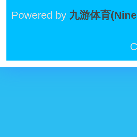
Powered by
九游体育(Nine
C