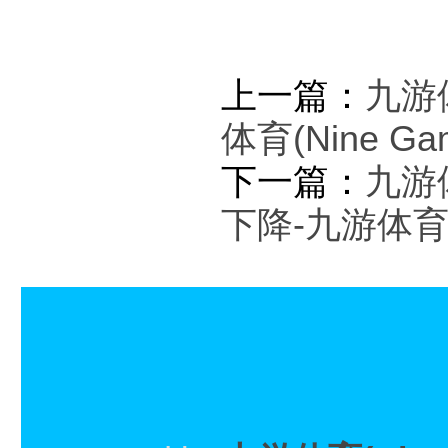
上一篇：
九游
体育(Nine G
下一篇：
九游
下降-九游体育(N