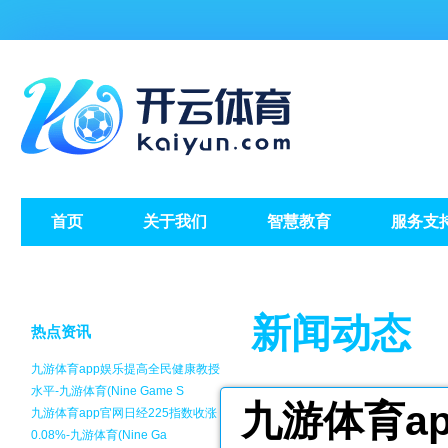
首页
关于我们
智慧教育
服务支
新闻动态
热点资讯
九游体育app娱乐提高全民健康教授
水平-九游体育(Nine Game S
九游体育a
九游体育app官网日经225指数收涨
0.08%-九游体育(Nine Ga