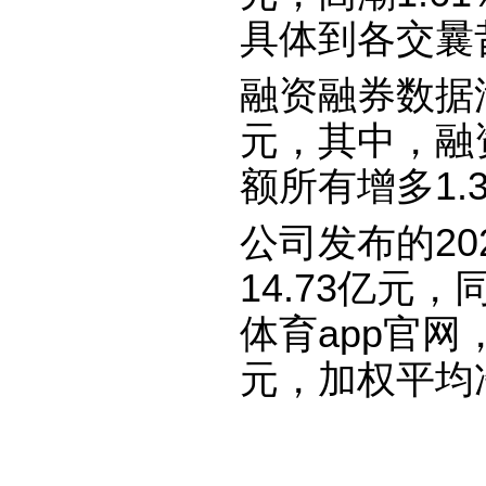
具体到各交曩
融资融券数据泄
元，其中，融
额所有增多1.3
公司发布的20
14.73亿元，
体育app官网，
元，加权平均